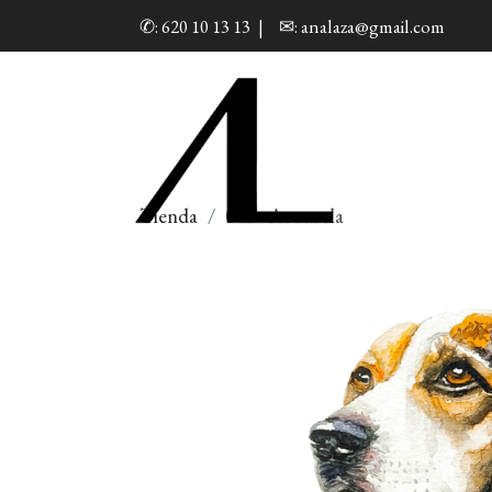
✆: 620 10 13 13
|
✉: analaza@gmail.com
Tienda
003 - Acuarela