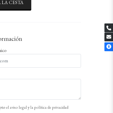
 LA CESTA
formación
nico
epto
el aviso legal
y
la política de privacidad