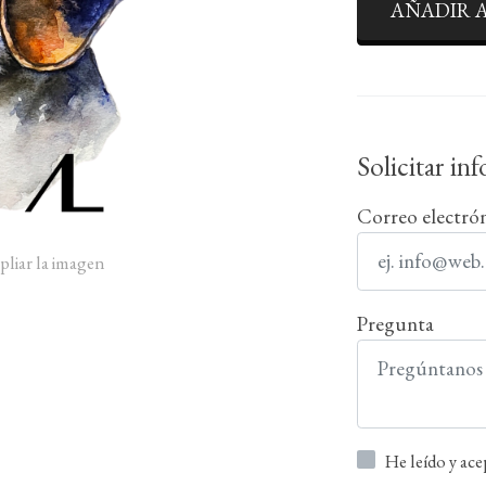
AÑADIR A
Solicitar in
Correo electró
pliar la imagen
Pregunta
He leído y ac