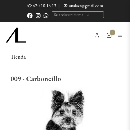
✆: 620 10 13 13
|
✉: analaza@gmail.com
Seleccionar idioma
0
Tienda
009 - Carboncillo