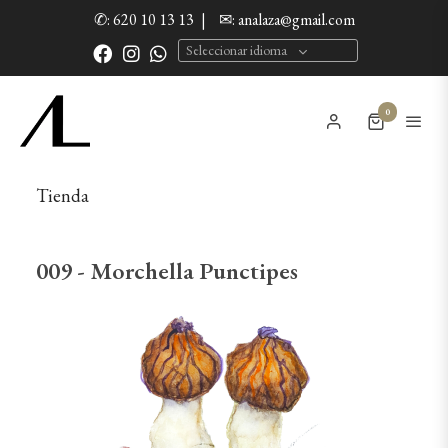
✆: 620 10 13 13
|
✉: analaza@gmail.com
Seleccionar idioma
0
Tienda
009 - Morchella Punctipes