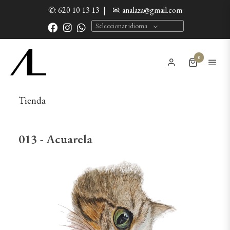
✆: 620 10 13 13
|
✉: analaza@gmail.com
Seleccionar idioma
0
Tienda
013 - Acuarela