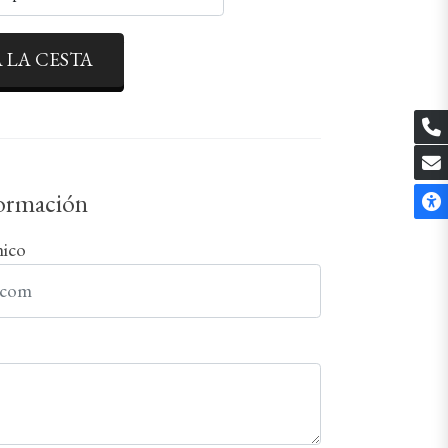
 LA CESTA
formación
nico