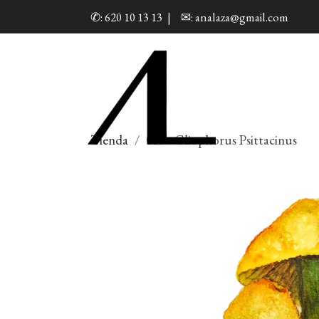
✆: 620 10 13 13
|
✉: analaza@gmail.com
Tienda
015 - Gliophorus Psittacinus