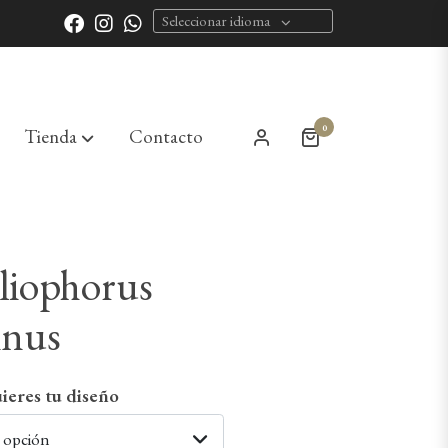
Seleccionar idioma
0
Tienda
Contacto
Gliophorus
inus
ieres tu diseño
a opción