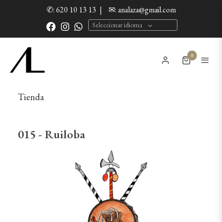
✆: 620 10 13 13
|
✉: analaza@gmail.com
Seleccionar idioma
0
Tienda
015 - Ruiloba