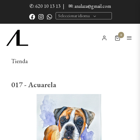
✆: 620 10 13 13
|
✉: analaza@gmail.com
Seleccionar idioma
0
Tienda
017 - Acuarela