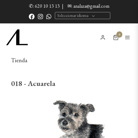
✆: 620 10 13 13
|
✉: analaza@gmail.com
Seleccionar idioma
0
Tienda
018 - Acuarela