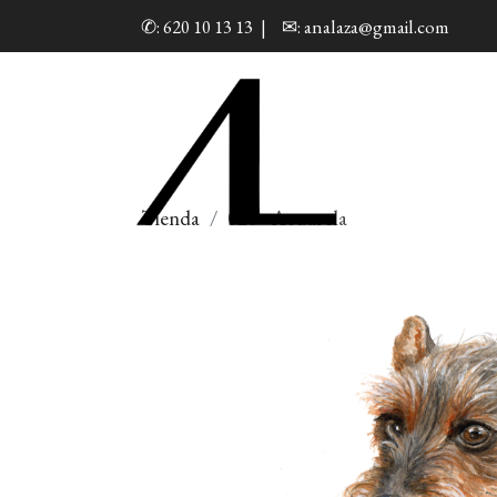
✆: 620 10 13 13
|
✉: analaza@gmail.com
Tienda
020 - Acuarela