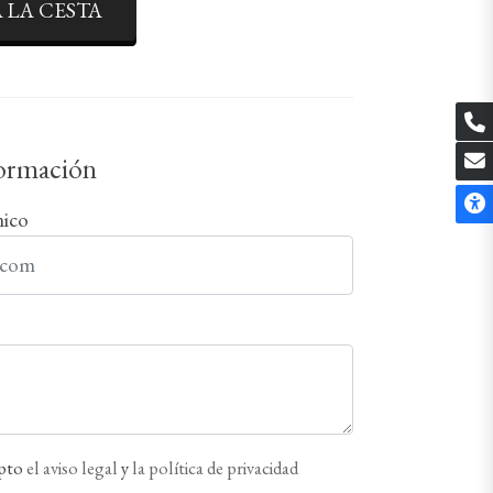
 LA CESTA
formación
nico
epto
el aviso legal
y
la política de privacidad