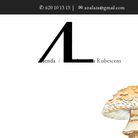
✆: 620 10 13 13
|
✉: analaza@gmail.com
Tienda
020 - Amanita Rubescens