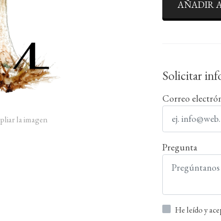
AÑADIR A
Solicitar in
Correo electró
pliar la imagen
Pregunta
He leído y ac