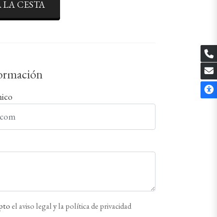
 LA CESTA
formación
nico
epto
el aviso legal
y
la política de privacidad