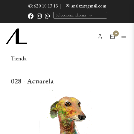
✆: 620 10 13 13
|
✉: analaza@gmail.com
Seleccionar idioma
0
Tienda
028 - Acuarela