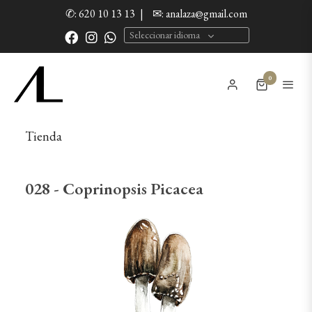
✆: 620 10 13 13
|
✉: analaza@gmail.com
Seleccionar idioma
0
Tienda
028 - Coprinopsis Picacea