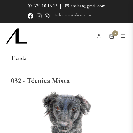
✆: 620 10 13 13
|
✉: analaza@gmail.com
Seleccionar idioma
0
Tienda
032 - Técnica Mixta