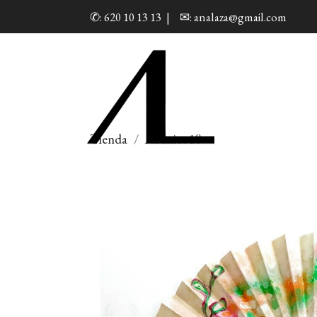
✆: 620 10 13 13
|
✉: analaza@gmail.com
Tienda
Abánico18