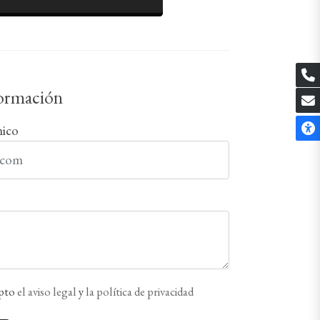
formación
nico
epto
el aviso legal
y
la política de privacidad