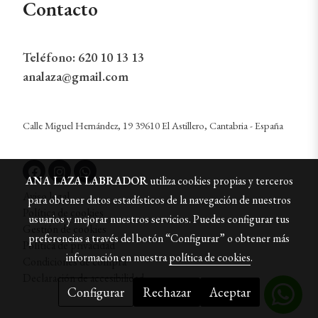
Contacto
Teléfono:
620 10 13 13
analaza@gmail.com
Calle Miguel Hernández, 19 39610 El Astillero, Cantabria - España
ANA LAZA LABRADOR
utiliza cookies propias y terceros
Aviso legal
para obtener datos estadísticos de la navegación de nuestros
Política de cookies
usuarios y mejorar nuestros servicios. Puedes configurar tus
Gestión de cookies
preferencias a través del botón “Configurar” o obtener más
Política de privacidad
información en nuestra
política de cookies
.
Condiciones de compra
Declaración de accesibilidad
Configurar
Rechazar
Aceptar