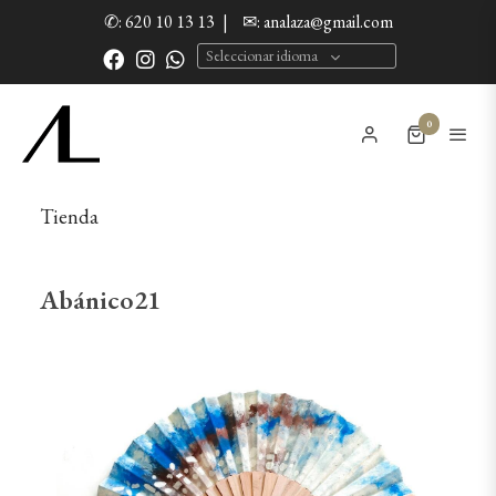
✆: 620 10 13 13
|
✉: analaza@gmail.com
Seleccionar idioma
0
Tienda
Abánico21