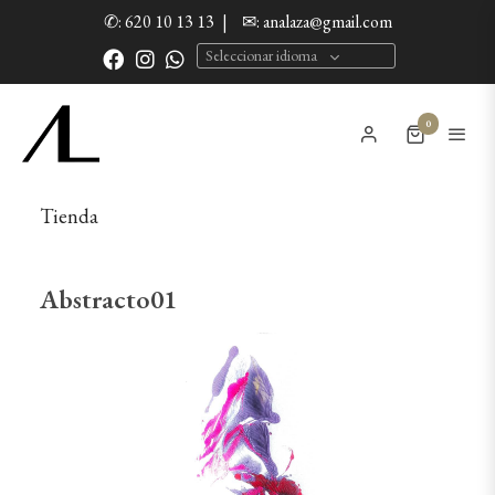
✆: 620 10 13 13
|
✉: analaza@gmail.com
Seleccionar idioma
0
Tienda
Abstracto01