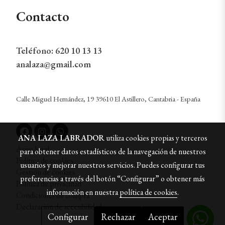
Contacto
Teléfono:
620 10 13 13
analaza@gmail.com
Calle Miguel Hernández, 19 39610 El Astillero, Cantabria - España
ANA LAZA LABRADOR
utiliza cookies propias y terceros
Aviso legal
para obtener datos estadísticos de la navegación de nuestros
Política de cookies
usuarios y mejorar nuestros servicios. Puedes configurar tus
Gestión de cookies
preferencias a través del botón “Configurar” o obtener más
Política de privacidad
información en nuestra
política de cookies
.
Condiciones de compra
Declaración de accesibilidad
Configurar
Rechazar
Aceptar