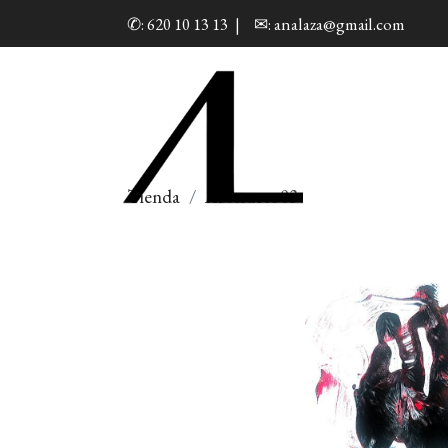
✆: 620 10 13 13
|
✉: analaza@gmail.com
Tienda
Abstracto03