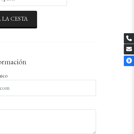
 LA CESTA
formación
nico