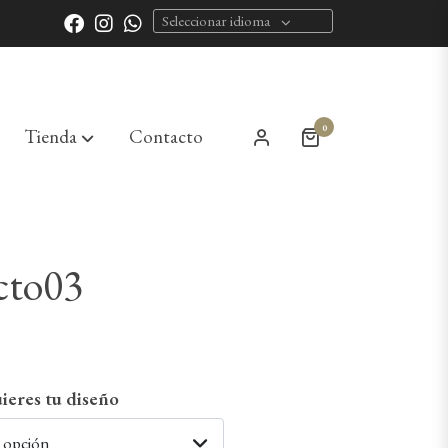
Seleccionar idioma
0
Tienda
Contacto
cto03
ieres tu diseño
a opción