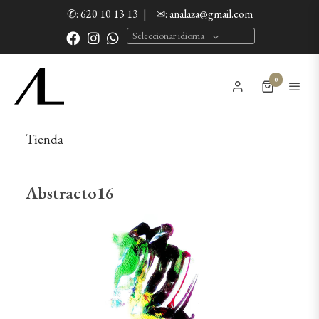
✆: 620 10 13 13
|
✉: analaza@gmail.com
Seleccionar idioma
0
Tienda
Abstracto16