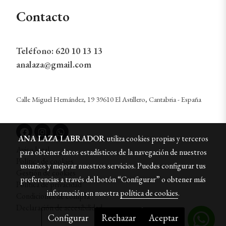
Contacto
Teléfono:
620 10 13 13
analaza@gmail.com
Calle Miguel Hernández, 19 39610 El Astillero, Cantabria - España
ANA LAZA LABRADOR
utiliza cookies propias y terceros
Aviso legal
para obtener datos estadísticos de la navegación de nuestros
Política de cookies
usuarios y mejorar nuestros servicios. Puedes configurar tus
Gestión de cookies
preferencias a través del botón “Configurar” o obtener más
Política de privacidad
información en nuestra
política de cookies
.
Condiciones de compra
Declaración de accesibilidad
Configurar
Rechazar
Aceptar