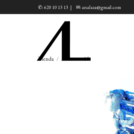
✆: 620 10 13 13
|
✉: analaza@gmail.com
Tienda
Abstracto19