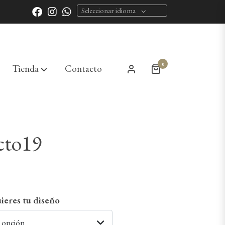
Seleccionar idioma
0
Tienda
Contacto
cto19
ieres tu diseño
a opción