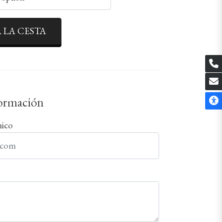
 LA CESTA
formación
nico