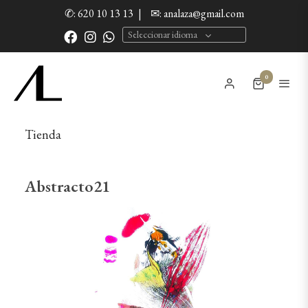
✆: 620 10 13 13
|
✉: analaza@gmail.com
Seleccionar idioma
0
Tienda
Abstracto21