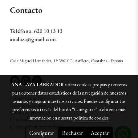
Contacto
Teléfono:
620 10 13 13
analaza@gmail.com
Calle Miguel Hernández, 19 39610 El Astillero, Cantabria - España
ANA LAZA LABRADOR
utiliza cookies propias y terceros
Aviso legal
para obtener datos estadísticos de la navegación de nuestros
Política de cookies
usuarios y mejorar nuestros servicios. Puedes configurar tus
Gestión de cookies
preferencias a través del botón “Configurar” o obtener más
Política de privacidad
información en nuestra
política de cookies
.
Condiciones de compra
Declaración de accesibilidad
Configurar
Rechazar
Aceptar