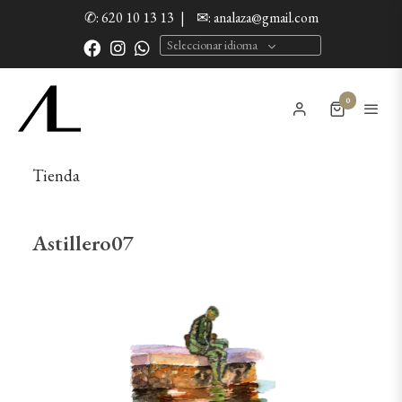
✆: 620 10 13 13
|
✉: analaza@gmail.com
Seleccionar idioma
0
Tienda
Astillero07