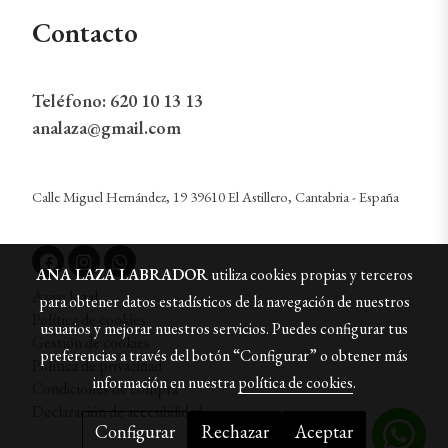
Contacto
Teléfono:
620 10 13 13
analaza@gmail.com
Calle Miguel Hernández, 19 39610 El Astillero, Cantabria - España
ANA LAZA LABRADOR
utiliza cookies propias y terceros
Aviso legal
para obtener datos estadísticos de la navegación de nuestros
Política de cookies
usuarios y mejorar nuestros servicios. Puedes configurar tus
Gestión de cookies
preferencias a través del botón “Configurar” o obtener más
Política de privacidad
información en nuestra
política de cookies
.
Condiciones de compra
Declaración de accesibilidad
Configurar
Rechazar
Aceptar