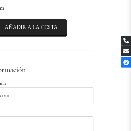
cm
AÑADIR A LA CESTA
formación
nico