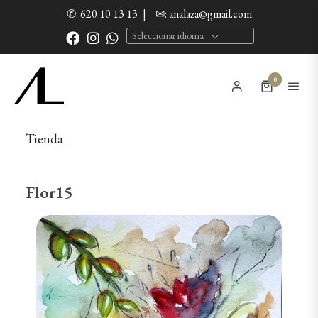
✆: 620 10 13 13
|
✉: analaza@gmail.com
Seleccionar idioma
0
Tienda
Flor15