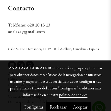
Contacto
Teléfono:
620 10 13 13
analaza@gmail.com
Calle Miguel Hernández, 19 39610 El Astillero, Cantabria - España
ANA LAZA LABRADOR
utiliza cookies propias y terceros
Aviso legal
para obtener datos estadísticos de la navegación de nuestros
Política de cookies
usuarios y mejorar nuestros servicios. Puedes configurar tus
Gestión de cookies
preferencias a través del botón “Configurar” o obtener más
Política de privacidad
información en nuestra
política de cookies
.
Condiciones de compra
Declaración de accesibilidad
Configurar
Rechazar
Aceptar