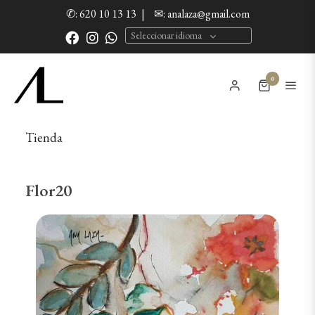
✆: 620 10 13 13
|
✉: analaza@gmail.com
Seleccionar idioma
0
Tienda
Flor20