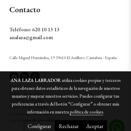
Contacto
Teléfono:
620 10 13 13
analaza@gmail.com
Calle Miguel Hernández, 19 39610 El Astillero, Cantabria - España
ANA LAZA LABRADOR
utiliza cookies propias y terceros
Aviso legal
para obtener datos estadísticos de la navegación de nuestros
Política de cookies
usuarios y mejorar nuestros servicios. Puedes configurar tus
Gestión de cookies
preferencias a través del botón “Configurar” o obtener más
Política de privacidad
información en nuestra
política de cookies
.
Condiciones de compra
Declaración de accesibilidad
Configurar
Rechazar
Aceptar