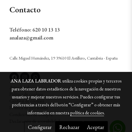
Contacto
Teléfono:
620 10 13 13
analaza@gmail.com
Calle Miguel Hernández, 19 39610 El Astillero, Cantabria - España
ANA LAZA LABRADOR
utiliza cookies propias y terceros
Aviso legal
para obtener datos estadísticos de la navegación de nuestros
Política de cookies
usuarios y mejorar nuestros servicios. Puedes configurar tus
Gestión de cookies
preferencias a través del botón “Configurar” o obtener más
Política de privacidad
información en nuestra
política de cookies
.
Condiciones de compra
Declaración de accesibilidad
Configurar
Rechazar
Aceptar