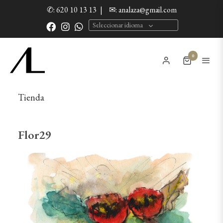
✆: 620 10 13 13
|
✉: analaza@gmail.com
Seleccionar idioma
0
Tienda
Flor29