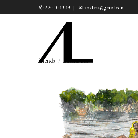
✆: 620 10 13 13
|
✉: analaza@gmail.com
Tienda
La Maruca