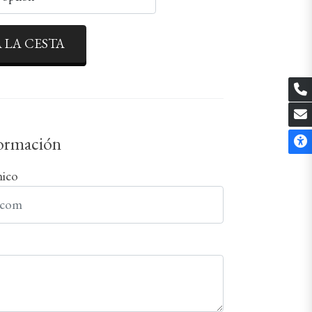
 LA CESTA
formación
nico