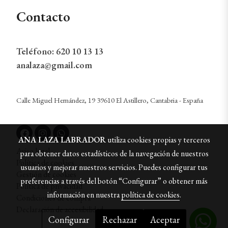
Contacto
Teléfono:
620 10 13 13
analaza@gmail.com
Calle Miguel Hernández, 19 39610 El Astillero, Cantabria - España
ANA LAZA LABRADOR
utiliza cookies propias y terceros
Aviso legal
para obtener datos estadísticos de la navegación de nuestros
Política de cookies
usuarios y mejorar nuestros servicios. Puedes configurar tus
Gestión de cookies
preferencias a través del botón “Configurar” o obtener más
Política de privacidad
información en nuestra
política de cookies
.
Condiciones de compra
Declaración de accesibilidad
Configurar
Rechazar
Aceptar