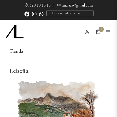
✆: 620 10 13 13
|
✉: analaza@gmail.com
Seleccionar idioma
0
Tienda
Lebeña