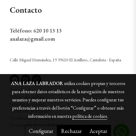
Contacto
Teléfono:
620 10 13 13
analaza@gmail.com
Calle Miguel Hernández, 19 39610 El Astillero, Cantabria - España
ANA LAZA LABRADOR
utiliza cookies propias y terceros
Aviso legal
para obtener datos estadísticos de la navegación de nuestros
Política de cookies
usuarios y mejorar nuestros servicios. Puedes configurar tus
Gestión de cookies
preferencias a través del botón “Configurar” o obtener más
Política de privacidad
información en nuestra
política de cookies
.
Condiciones de compra
Declaración de accesibilidad
Configurar
Rechazar
Aceptar