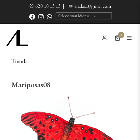
✆: 620 10 13 13
|
✉: analaza@gmail.com
Seleccionar idioma
0
Tienda
Mariposas08