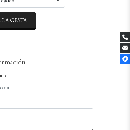
a opción
 LA CESTA
formación
nico