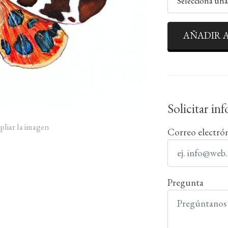
Selecciona un
AÑADIR A
Solicitar in
pliar la imagen
Correo electró
Pregunta