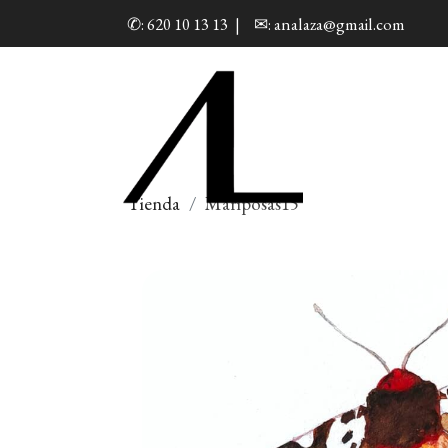
✆: 620 10 13 13
|
✉: analaza@gmail.com
Tienda
Mariposas15