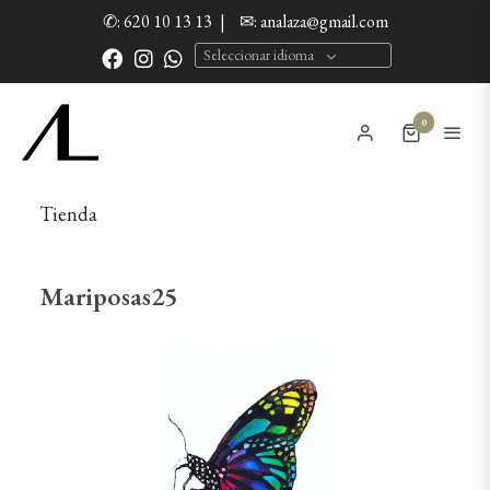
✆: 620 10 13 13
|
✉: analaza@gmail.com
Seleccionar idioma
0
Tienda
Mariposas25