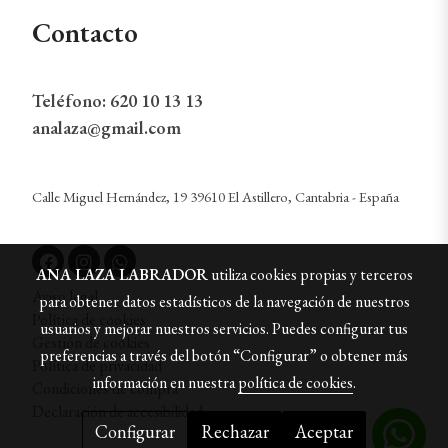
Contacto
Teléfono:
620 10 13 13
analaza@gmail.com
Calle Miguel Hernández, 19 39610 El Astillero, Cantabria - España
ANA LAZA LABRADOR
utiliza cookies propias y terceros
Aviso legal
para obtener datos estadísticos de la navegación de nuestros
Política de cookies
usuarios y mejorar nuestros servicios. Puedes configurar tus
Gestión de cookies
preferencias a través del botón “Configurar” o obtener más
Política de privacidad
información en nuestra
política de cookies
.
Condiciones de compra
Declaración de accesibilidad
Configurar
Rechazar
Aceptar