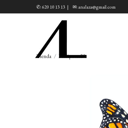
✆: 620 10 13 13
|
✉: analaza@gmail.com
Tienda
Mariposas29