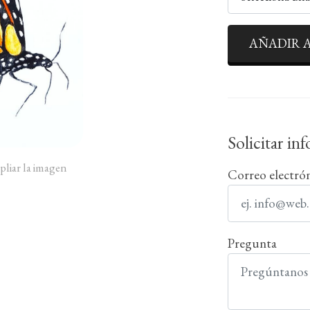
AÑADIR A
Solicitar in
pliar la imagen
Correo electró
Pregunta