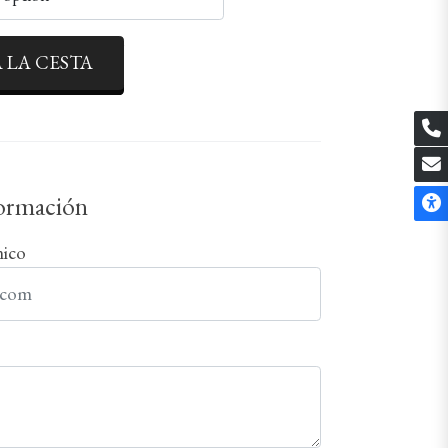
 LA CESTA
formación
nico