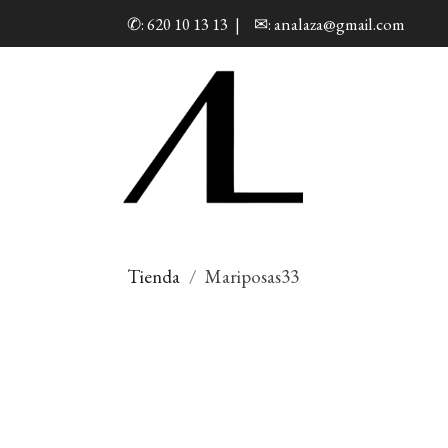
✆: 620 10 13 13
|
✉: analaza@gmail.com
Tienda
Mariposas33