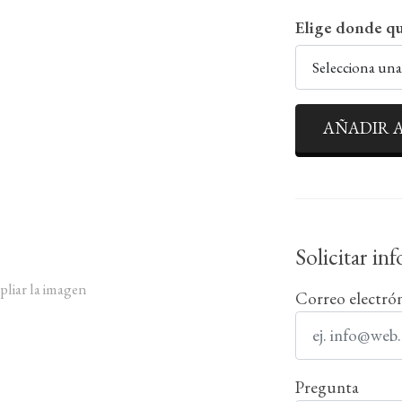
Elige donde qu
Selecciona un
AÑADIR A
Solicitar in
pliar la imagen
Correo electró
Pregunta