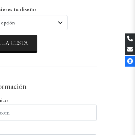
ieres tu diseño
a opción
 LA CESTA
formación
nico