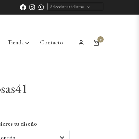
Seleccionar idioma
0
Tienda
Contacto
sas41
ieres tu diseño
a opción