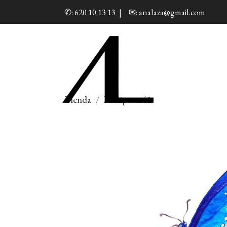
✆: 620 10 13 13
|
✉: analaza@gmail.com
Tienda
Mariposas41