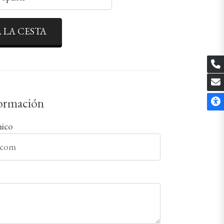
 LA CESTA
formación
nico