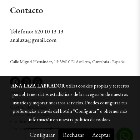
Contacto
Teléfono:
620 10 13 13
analaza@gmail.com
Calle Miguel Hernández, 19 39610 El Astillero, Cantabria - España
ANA LAZA LABRADOR
utiliza cookies propias y terceros
Aviso legal
para obtener datos estadísticos de la navegación de nuestros
Política de cookies
usuarios y mejorar nuestros servicios. Puedes configurar tus
Gestión de cookies
preferencias a través del botón “Configurar” o obtener más
Política de privacidad
información en nuestra
política de cookies
.
Condiciones de compra
Declaración de accesibilidad
Configurar
Rechazar
Aceptar