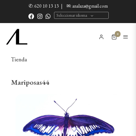
✆: 620 10 13 13
|
✉: analaza@gmail.com
Seleccionar idioma
0
Tienda
Mariposas44