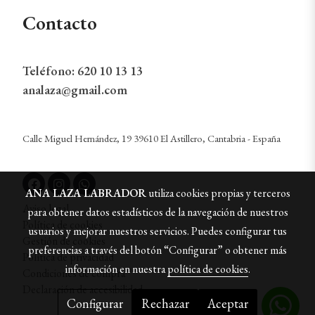
Contacto
Teléfono:
620 10 13 13
analaza@gmail.com
Calle Miguel Hernández, 19 39610 El Astillero, Cantabria - España
ANA LAZA LABRADOR
utiliza cookies propias y terceros
Aviso legal
para obtener datos estadísticos de la navegación de nuestros
Política de cookies
usuarios y mejorar nuestros servicios. Puedes configurar tus
Gestión de cookies
preferencias a través del botón “Configurar” o obtener más
Política de privacidad
información en nuestra
política de cookies
.
Condiciones de compra
Declaración de accesibilidad
Configurar
Rechazar
Aceptar