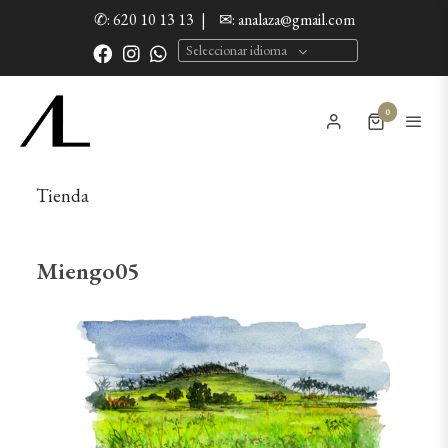
✆: 620 10 13 13
|
✉: analaza@gmail.com
Seleccionar idioma
0
Tienda
Miengo05