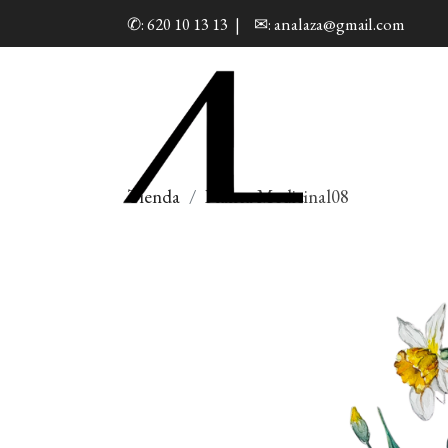
✆: 620 10 13 13
|
✉: analaza@gmail.com
Tienda
Planta Medicinal08