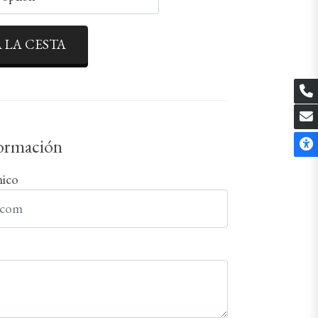
 LA CESTA
formación
nico