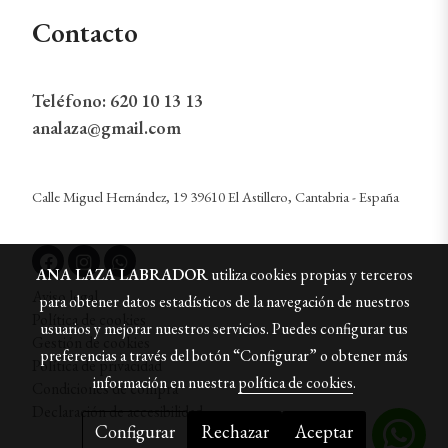
Contacto
Teléfono:
620 10 13 13
analaza@gmail.com
Calle Miguel Hernández, 19 39610 El Astillero, Cantabria - España
ANA LAZA LABRADOR
utiliza cookies propias y terceros
Aviso legal
para obtener datos estadísticos de la navegación de nuestros
Política de cookies
usuarios y mejorar nuestros servicios. Puedes configurar tus
Gestión de cookies
preferencias a través del botón “Configurar” o obtener más
Política de privacidad
información en nuestra
política de cookies
.
Condiciones de compra
Declaración de accesibilidad
Configurar
Rechazar
Aceptar