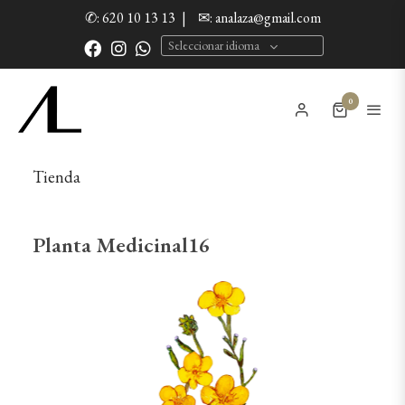
✆: 620 10 13 13
|
✉: analaza@gmail.com
Seleccionar idioma
0
Tienda
Planta Medicinal16