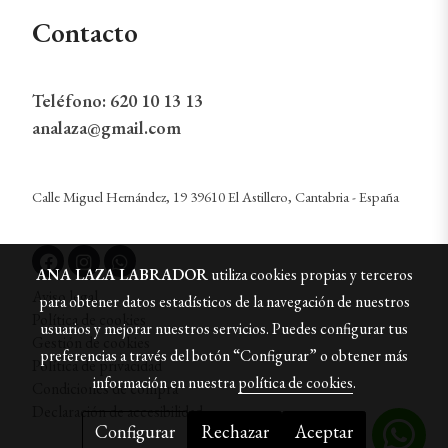
Contacto
Teléfono:
620 10 13 13
analaza@gmail.com
Calle Miguel Hernández, 19 39610 El Astillero, Cantabria - España
ANA LAZA LABRADOR
utiliza cookies propias y terceros
Aviso legal
para obtener datos estadísticos de la navegación de nuestros
Política de cookies
usuarios y mejorar nuestros servicios. Puedes configurar tus
Gestión de cookies
preferencias a través del botón “Configurar” o obtener más
Política de privacidad
información en nuestra
política de cookies
.
Condiciones de compra
Declaración de accesibilidad
Configurar
Rechazar
Aceptar