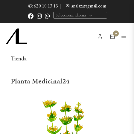
✆: 620 10 13 13
|
✉: analaza@gmail.com
Seleccionar idioma
0
Tienda
Planta Medicinal24