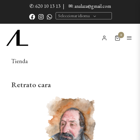
✆: 620 10 13 13
|
✉: analaza@gmail.com
Seleccionar idioma
0
Tienda
Retrato cara