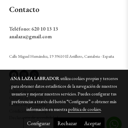
Contacto
Teléfono:
620 10 13 13
analaza@gmail.com
Calle Miguel Hernández, 19 39610 El Astillero, Cantabria - España
ANA LAZA LABRADOR
utiliza cookies propias y terceros
Aviso legal
para obtener datos estadísticos de la navegación de nuestros
Política de cookies
usuarios y mejorar nuestros servicios. Puedes configurar tus
Gestión de cookies
preferencias a través del botón “Configurar” o obtener más
Política de privacidad
información en nuestra
política de cookies
.
Condiciones de compra
Declaración de accesibilidad
Configurar
Rechazar
Aceptar