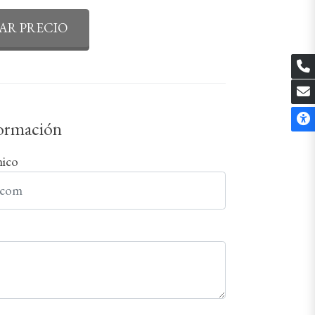
AR PRECIO
formación
nico