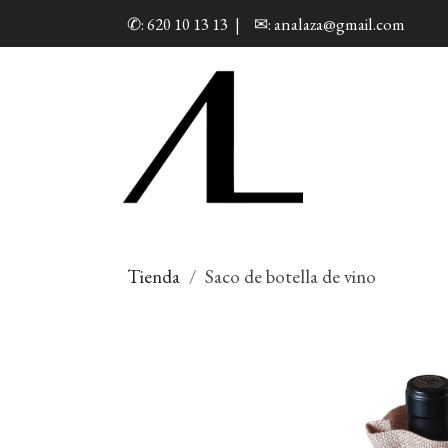
✆: 620 10 13 13
|
✉: analaza@gmail.com
Tienda
Saco de botella de vino