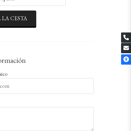
 LA CESTA
formación
nico