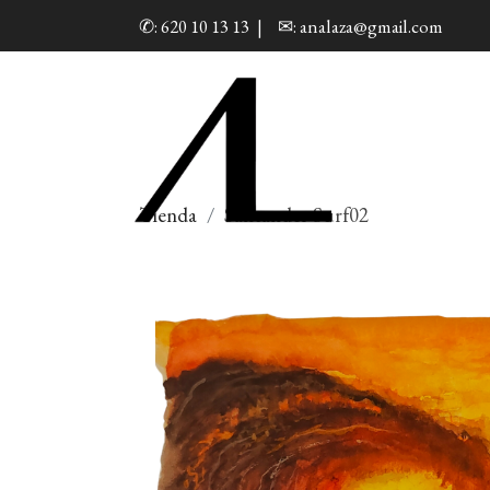
✆: 620 10 13 13
|
✉: analaza@gmail.com
Tienda
Santander Surf02