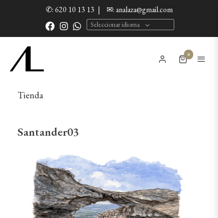
✆: 620 10 13 13
|
✉: analaza@gmail.com
Seleccionar idioma
0
Tienda
Santander03