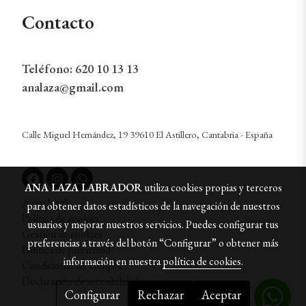
Contacto
Teléfono:
620 10 13 13
analaza@gmail.com
Calle Miguel Hernández, 19 39610 El Astillero, Cantabria - España
ANA LAZA LABRADOR
utiliza cookies propias y terceros
Aviso legal
para obtener datos estadísticos de la navegación de nuestros
Política de cookies
usuarios y mejorar nuestros servicios. Puedes configurar tus
Gestión de cookies
preferencias a través del botón “Configurar” o obtener más
Política de privacidad
información en nuestra
política de cookies
.
Condiciones de compra
Declaración de accesibilidad
Configurar
Rechazar
Aceptar