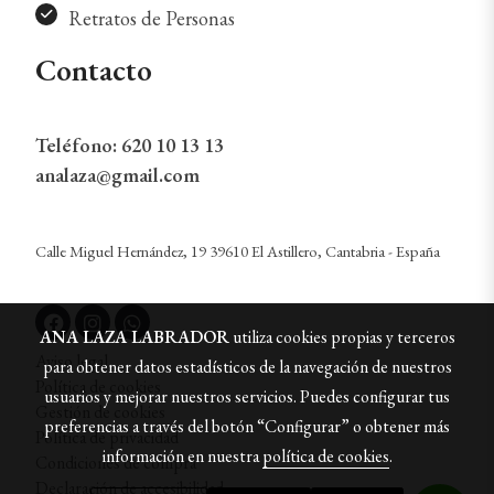
Retratos de Personas
Contacto
Teléfono:
620 10 13 13
analaza@gmail.com
Calle Miguel Hernández, 19 39610 El Astillero, Cantabria - España
ANA LAZA LABRADOR
utiliza cookies propias y terceros
Aviso legal
para obtener datos estadísticos de la navegación de nuestros
Política de cookies
usuarios y mejorar nuestros servicios. Puedes configurar tus
Gestión de cookies
preferencias a través del botón “Configurar” o obtener más
Política de privacidad
información en nuestra
política de cookies
.
Condiciones de compra
Declaración de accesibilidad