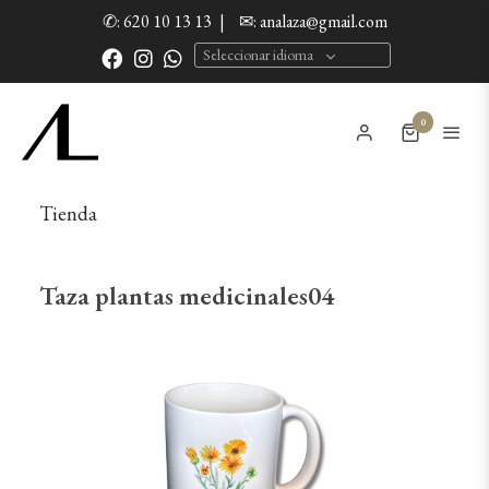
✆: 620 10 13 13
|
✉: analaza@gmail.com
Seleccionar idioma
0
Tienda
Taza plantas medicinales04