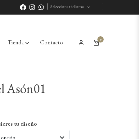
Seleccionar idioma
0
Tienda
Contacto
el Asón01
ieres tu diseño
a opción