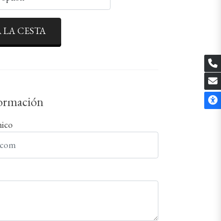
 LA CESTA
formación
nico