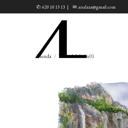
✆: 620 10 13 13
|
✉: analaza@gmail.com
Tienda
Valle del Asón01