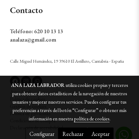
Contacto
Teléfono:
620 10 13 13
analaza@gmail.com
Calle Miguel Hernández, 19 39610 El Astillero, Cantabria - España
ANA LAZA LABRADOR
utiliza cookies propias y terceros
Aviso legal
para obtener datos estadísticos de la navegación de nuestros
Política de cookies
usuarios y mejorar nuestros servicios. Puedes configurar tus
Gestión de cookies
preferencias a través del botón “Configurar” o obtener más
Política de privacidad
información en nuestra
política de cookies
.
Condiciones de compra
Declaración de accesibilidad
Configurar
Rechazar
Aceptar