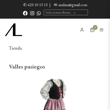
✆: 620 10 13 13
|
✉: analaza@gmail.com
Seleccionar idioma
0
Tienda
Valles pasiegos