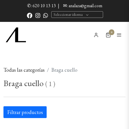
✆: 620 10 13 13
|
✉: analaza@gmail.com
Seleccionar idioma
0
Todas las categorías
Braga cuello
Braga cuello
(
1
)
Filtrar productos