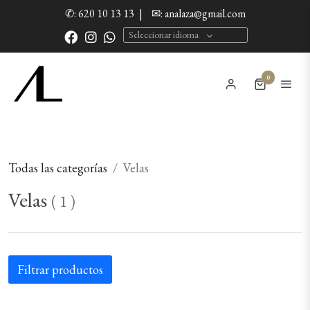
✆: 620 10 13 13
|
✉: analaza@gmail.com
Seleccionar idioma
0
Todas las categorías
Velas
Velas
(
1
)
Filtrar productos